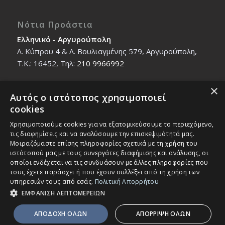
Νότια Προάστια
Ελληνικό - Αργυρούπολη
Λ. Κύπρου 4 & Λ. Βουλιαγμένης 579, Αργυρούπολη,
T.K.: 16452, Τηλ:
210 9966992
×
Αυτός ο ιστότοπος χρησιμοποιεί
Βόρεια Προάστια
cookies
Νέο Ηράκλειο - Μαρούσι
Χρησιμοποιούμε cookies για να εξατομικεύσουμε το περιεχόμενο,
Ζαλοκώστα 18 & Εμμανουήλ Παπαδάκη 12, T.K.:
τις διαφημίσεις και να αναλύσουμε την επισκεψιμότητά μας.
14121, Τηλ:
210 2712588
Μοιραζόμαστε επίσης πληροφορίες σχετικά με τη χρήση του
ιστότοπού μας με τους συνεργάτες διαφήμισης και ανάλυσης, οι
οποίοι ενδέχεται να τις συνδυάσουν με άλλες πληροφορίες που
τους έχετε παράσχει ή που έχουν συλλέξει από τη χρήση των
υπηρεσιών τους από εσάς.
Πολιτική Απορρήτου
ΕΜΦΑΝΙΣΗ ΛΕΠΤΟΜΕΡΕΙΩΝ
© Copyright - IEK MASTER -
Enfold Theme by Kriesi
ΑΠΟΔΟΧΗ ΟΛΩΝ
ΑΠΟΡΡΙΨΗ ΟΛΩΝ