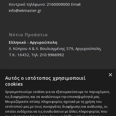
Κεντρικό τηλέφωνο:
2160009000
Εmail:
info@iekmaster.gr
Νότια Προάστια
Ελληνικό - Αργυρούπολη
Λ. Κύπρου 4 & Λ. Βουλιαγμένης 579, Αργυρούπολη,
T.K.: 16452, Τηλ:
210 9966992
×
Αυτός ο ιστότοπος χρησιμοποιεί
Βόρεια Προάστια
cookies
Νέο Ηράκλειο - Μαρούσι
Χρησιμοποιούμε cookies για να εξατομικεύσουμε το περιεχόμενο,
Ζαλοκώστα 18 & Εμμανουήλ Παπαδάκη 12, T.K.:
τις διαφημίσεις και να αναλύσουμε την επισκεψιμότητά μας.
14121, Τηλ:
210 2712588
Μοιραζόμαστε επίσης πληροφορίες σχετικά με τη χρήση του
ιστότοπού μας με τους συνεργάτες διαφήμισης και ανάλυσης, οι
οποίοι ενδέχεται να τις συνδυάσουν με άλλες πληροφορίες που