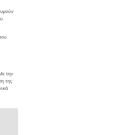
θυμούν
ου
που
 Με την
ση της
νικά