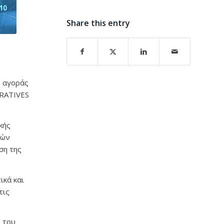
Share this entry
ς αγοράς
ERATIVES
κής
ρών
ση της
ικά και
τις
ς του