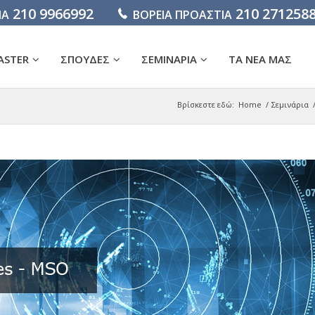
210 9966992
210 271258
ΙΑ
ΒΟΡΕΙΑ ΠΡΟΑΣΤΙΑ
ASTER
ΣΠΟΥΔΕΣ
ΣΕΜΙΝΑΡΙΑ
ΤΑ ΝΕΑ ΜΑΣ
Βρίσκεστε εδώ:
Home
/
Σεμινάρια