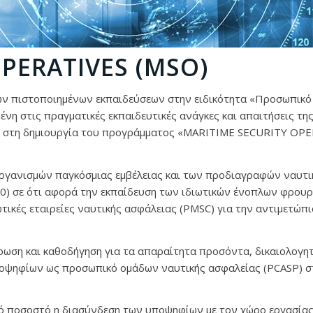
PERATIVES (
MSO)
ων πιστοποιημένων εκπαιδεύσεων στην ειδικότητα «Προσωπικό
νη στις πραγματικές εκπαιδευτικές ανάγκες και απαιτήσεις τη
ε στη δημιουργία του προγράμματος «MARITIME SECURITY OP
οργανισμών παγκόσμιας εμβέλειας και των προδιαγραφών ναυτι
10) σε ότι αφορά την εκπαίδευση των ιδιωτικών ένοπλων φρου
τικές εταιρείες ναυτικής ασφάλειας (PMSC) για την αντιμετώπι
ρωση και καθοδήγηση για τα απαραίτητα προσόντα, δικαιολογητ
ποψηφίων ως προσωπικό ομάδων ναυτικής ασφαλείας (PCASP) σ
ικό ποσοστό η διασύνδεση των υποψηφίων με τον χώρο εργασία