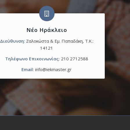
Νέο Ηράκλειο
Διεύθυνση:
Ζαλοκώστα & Εμ. Παπαδάκη, T.K.:
14121
Τηλέφωνο Επικοινωνίας:
210 2712588
Email:
info@iekmaster.gr