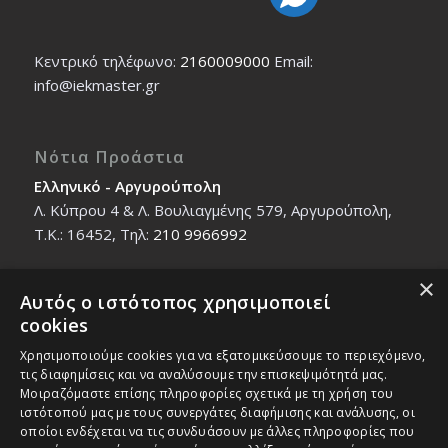
Κεντρικό τηλέφωνο:
2160009000
Εmail:
info@iekmaster.gr
Νότια Προάστια
Ελληνικό - Αργυρούπολη
Λ. Κύπρου 4 & Λ. Βουλιαγμένης 579, Αργυρούπολη,
T.K.: 16452, Τηλ:
210 9966992
×
Αυτός ο ιστότοπος χρησιμοποιεί
Βόρεια Προάστια
cookies
Νέο Ηράκλειο - Μαρούσι
Χρησιμοποιούμε cookies για να εξατομικεύσουμε το περιεχόμενο,
Ζαλοκώστα 18 & Εμμανουήλ Παπαδάκη 12, T.K.:
τις διαφημίσεις και να αναλύσουμε την επισκεψιμότητά μας.
14121, Τηλ:
210 2712588
Μοιραζόμαστε επίσης πληροφορίες σχετικά με τη χρήση του
ιστότοπού μας με τους συνεργάτες διαφήμισης και ανάλυσης, οι
οποίοι ενδέχεται να τις συνδυάσουν με άλλες πληροφορίες που