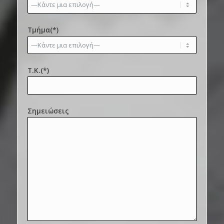
Τμήμα(*)
Τ.Κ.(*)
Σημειώσεις