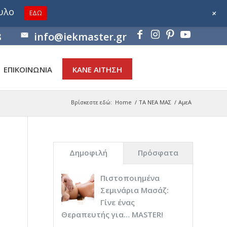
ουλο
+
ΕΔΩ
8
info@iekmaster.gr
ΕΠΙΚΟΙΝΩΝΙΑ
ΚΑΝΕ ΑΙΤΗΣΗ
Βρίσκεστε εδώ:
Home
/
ΤΑ ΝΕΑ ΜΑΣ
/
ΑμεΑ
Δημοφιλή
Πρόσφατα
Πιστοποιημένα
Σεμινάρια Μασάζ:
Γίνε ένας
Θεραπευτής για… ΜASTER!