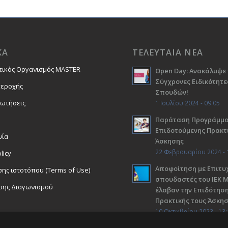
ΚΑ
ΤΕΛΕΥΤΑΙΑ ΝΕΑ
τικός Οργανισμός MASTER
Open Day: Ανακάλυψε 
Σύγχρονες Ειδικότητε
περοχής
Σπουδών!
ρωτήσεις
1 Ιουλίου 2024 - 09:05
Παράταση Προγράμμ
Επιδοτούμενης Πρακτ
νία
Άσκησης
22 Φεβρουαρίου 2024 - 
licy
Αποφοίτηση με Επιτυχ
ης ιστοτόπου (Terms of Use)
σπουδαστές του ΙΕΚ 
σης Διαγωνισμού
έλαβαν την Επιδότηση
Πρακτικής τους Άσκη
10 Οκτωβρίου 2023 - 13: