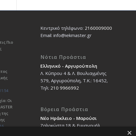
Κεντρικό τηλέφωνο:
2160009000
Εmail: info@iekmaster.gr
τις Πιο
ς
Νότια Προάστια
Ελληνικό - Αργυρούπολη
ατος
Λ. Κύπρου 4 & Λ. Βουλιαγμένης
ικής
579, Αργυρούπολη, T.K.: 16452,
Τηλ:
210 9966992
11:54
ία: Οι
ΜΑSTER
Βόρεια Προάστια
 της
Νέο Ηράκλειο - Μαρούσι
σης
Ζαλοκώστα 18 & Εμμανουήλ
16
×
Παπαδάκη 12, T.K.: 14121, Τηλ: