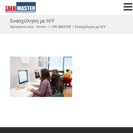
Ενασχόληση με Η/Υ
Βρίσκεστε εδώ:
Home
/
/
ΙΕΚ MASTER
/
Ενασχόληση με Η/Υ