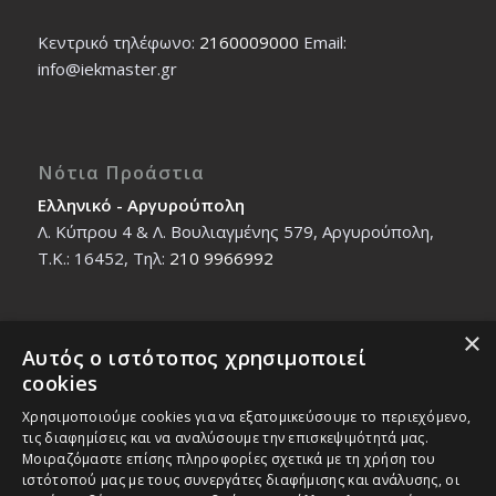
Κεντρικό τηλέφωνο:
2160009000
Εmail:
info@iekmaster.gr
Νότια Προάστια
Ελληνικό - Αργυρούπολη
Λ. Κύπρου 4 & Λ. Βουλιαγμένης 579, Αργυρούπολη,
T.K.: 16452, Τηλ:
210 9966992
×
Αυτός ο ιστότοπος χρησιμοποιεί
Βόρεια Προάστια
cookies
Νέο Ηράκλειο - Μαρούσι
Χρησιμοποιούμε cookies για να εξατομικεύσουμε το περιεχόμενο,
Ζαλοκώστα 18 & Εμμανουήλ Παπαδάκη 12, T.K.:
τις διαφημίσεις και να αναλύσουμε την επισκεψιμότητά μας.
14121, Τηλ:
210 2712588
Μοιραζόμαστε επίσης πληροφορίες σχετικά με τη χρήση του
ιστότοπού μας με τους συνεργάτες διαφήμισης και ανάλυσης, οι