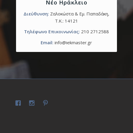
Νέο Ηράκλειο
Διεύθυνση:
Ζαλοκώστα & Εμ. Παπαδάκη,
T.K.: 14121
Τηλέφωνο Επικοινωνίας:
210 2712588
Email:
info@iekmaster.gr