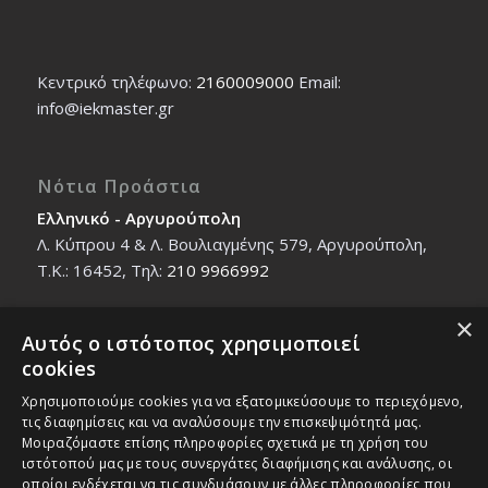
Κεντρικό τηλέφωνο:
2160009000
Εmail:
info@iekmaster.gr
Νότια Προάστια
Ελληνικό - Αργυρούπολη
Λ. Κύπρου 4 & Λ. Βουλιαγμένης 579, Αργυρούπολη,
T.K.: 16452, Τηλ:
210 9966992
×
Αυτός ο ιστότοπος χρησιμοποιεί
Βόρεια Προάστια
cookies
Νέο Ηράκλειο - Μαρούσι
Χρησιμοποιούμε cookies για να εξατομικεύσουμε το περιεχόμενο,
Ζαλοκώστα 18 & Εμμανουήλ Παπαδάκη 12, T.K.:
τις διαφημίσεις και να αναλύσουμε την επισκεψιμότητά μας.
14121, Τηλ:
210 2712588
Μοιραζόμαστε επίσης πληροφορίες σχετικά με τη χρήση του
ιστότοπού μας με τους συνεργάτες διαφήμισης και ανάλυσης, οι
οποίοι ενδέχεται να τις συνδυάσουν με άλλες πληροφορίες που