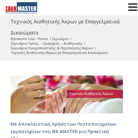
Τεχνικός Αισθητικής Άκρων με Επαγγελματικά
Δικαιώματα
Βρίσκεστε εδώ:
Home
/
Σεμινάρια
/
Σεμινάρια Υγείας – Ομορφιάς – Αισθητικής
/
Σεμινάρια Ονυχοπλαστικής & Περιποίησης Άκρων
/
Τεχνικός Αισθητικής Άκρων με Επαγγελματικά Δικαιώματα...
Με Αποκλειστική Χρήση των Πιστοποιημένων
εργαστηρίων του ΙΕΚ MASTER για Πρακτική