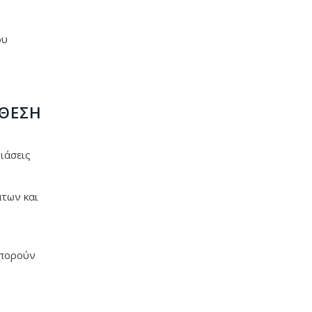
ου
 ΘΈΣΗ
ιάσεις
άτων και
μπορούν