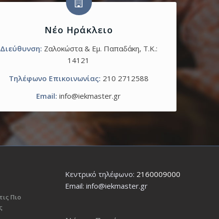
Νέο Ηράκλειο
Διεύθυνση:
Ζαλοκώστα & Εμ. Παπαδάκη, T.K.:
14121
Τηλέφωνο Επικοινωνίας:
210 2712588
Email:
info@iekmaster.gr
Κεντρικό τηλέφωνο:
2160009000
Εmail: info@iekmaster.gr
τις Πιο
ς