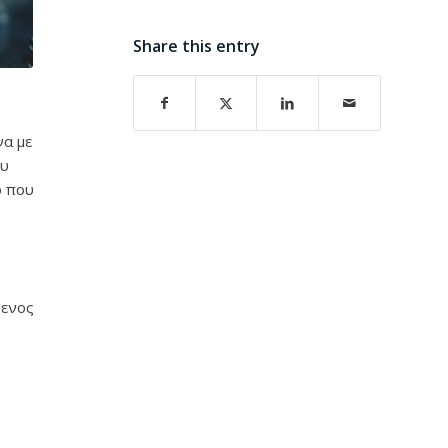
Share this entry
να με
ου
ο που
μενος