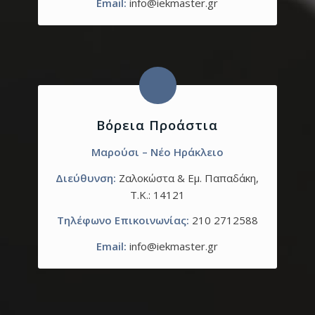
Email:
info@iekmaster.gr
Βόρεια Προάστια
Μαρούσι – Νέο Ηράκλειο
Διεύθυνση:
Ζαλοκώστα & Εμ. Παπαδάκη,
T.K.: 14121
Τηλέφωνο Επικοινωνίας:
210 2712588
Email:
info@iekmaster.gr