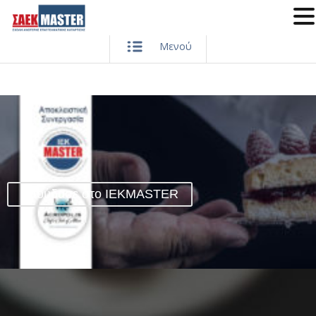
Μενού
Σπούδασε στο IEKMASTER