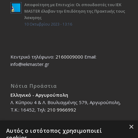
Αποφοίτηση με Επιτυχία: Οι σπουδαστές του ΙΕΚ
ΜΑSTER έλαβαν την Επιδότηση της Πρακτικής τους
Άσκησης
10 Οκτωβρίου 2023 - 13:16
Κεντρικό τηλέφωνο:
2160009000
Εmail:
info@iekmaster.gr
Νότια Προάστια
Ελληνικό - Αργυρούπολη
Λ. Κύπρου 4 & Λ. Βουλιαγμένης 579, Αργυρούπολη,
T.K.: 16452, Τηλ:
210 9966992
×
Αυτός ο ιστότοπος χρησιμοποιεί
Βόρεια Προάστια
cookies