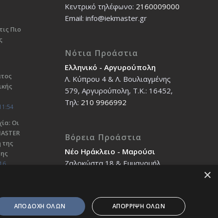
Κεντρικό τηλέφωνο:
2160009000
Εmail: info@iekmaster.gr
τις Πιο
ς
Νότια Προάστια
Ελληνικό - Αργυρούπολη
ατος
Λ. Κύπρου 4 & Λ. Βουλιαγμένης
ικής
579, Αργυρούπολη, T.K.: 16452,
Τηλ:
210 9966992
11:54
ία: Οι
ΜΑSTER
Βόρεια Προάστια
 της
Νέο Ηράκλειο - Μαρούσι
σης
Ζαλοκώστα 18 & Εμμανουήλ
16
×
Παπαδάκη 12, T.K.: 14121, Τηλ:
210 2712588
ΑΠΟΔΟΧΗ ΟΛΩΝ
ΑΠΟΡΡΙΨΗ ΟΛΩΝ