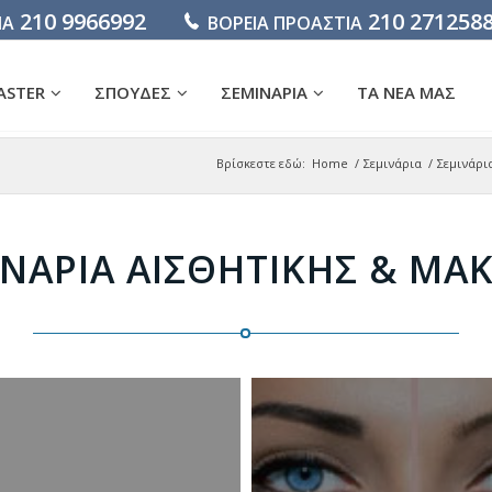
210 9966992
210 271258
ΙΑ
ΒΟΡΕΙΑ ΠΡΟΑΣΤΙΑ
ASTER
ΣΠΟΥΔΕΣ
ΣΕΜΙΝΑΡΙΑ
ΤΑ ΝΕΑ ΜΑΣ
Βρίσκεστε εδώ:
Home
/
Σεμινάρια
/
Σεμινάρι
ΝΆΡΙΑ ΑΙΣΘΗΤΙΚΉΣ & ΜΑΚ