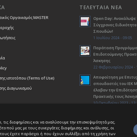
ΚΑ
ΤΕΛΕΥΤΑΙΑ ΝΕΑ
τικός Οργανισμός MASTER
Open Day: Ανακάλυψε 
Σύγχρονες Ειδικότητε
περοχής
Σπουδών!
ρωτήσεις
1 Ιουλίου 2024 - 09:05
Παράταση Προγράμμ
Επιδοτούμενης Πρακτ
νία
Άσκησης
22 Φεβρουαρίου 2024 - 
licy
Αποφοίτηση με Επιτυχ
ης ιστοτόπου (Terms of Use)
σπουδαστές του ΙΕΚ 
σης Διαγωνισμού
έλαβαν την Επιδότηση
Πρακτικής τους Άσκη
10 Οκτωβρίου 2023 - 13:
 τις διαφημίσεις και να αναλύσουμε την επισκεψιμότητά μας.
ότοπού μας με τους συνεργάτες διαφήμισης και ανάλυσης, οι
τους έχετε παράσχει ή που έχουν συλλέξει από τη χρήση των