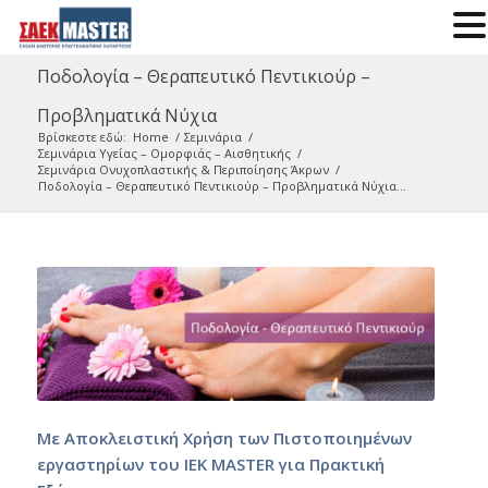
Ποδολογία – Θεραπευτικό Πεντικιούρ –
Προβληματικά Νύχια
Βρίσκεστε εδώ:
Home
/
Σεμινάρια
/
Σεμινάρια Υγείας – Ομορφιάς – Αισθητικής
/
Σεμινάρια Ονυχοπλαστικής & Περιποίησης Άκρων
/
Ποδολογία – Θεραπευτικό Πεντικιούρ – Προβληματικά Νύχια...
Με Αποκλειστική Χρήση των Πιστοποιημένων
εργαστηρίων του ΙΕΚ MASTER για Πρακτική