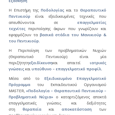
Εξάσκηση
Η Επιστήμη της
Ποδολογίας
και το
Θεραπευτικό
Πεντικιούρ
είναι εξειδικευμένες τεχνικές που
απευθύνονται σε
επαγγελματίες
τεχνίτες
περιποίησης άκρων που γνωρίζουν και
εφαρμόζουν τα
βασικά στάδια του Μανικιούρ &
του Πεντικιούρ.
Η Περιποίηση των προβληματικών Νυχιών
(Θεραπευτικό Πεντικιούρ) είναι μία
περιζήτητη
εξειδίκευση
και απαιτεί
ιατρικές
γνώσεις
και
υπεύθυνο – επαγγελματικό προφίλ.
Μέσα από το
Εξειδικευμένο Επαγγελματικό
Πρόγραμμα
του Εκπαιδευτικού Οργανισμού
MASTER,
«Ποδολογία – Θεραπευτικό Πεντικιούρ –
Προβληματικά Νύχια»
o καταρτιζόμενος αποκτά
επαγγελματικές γνώσεις και δεξιότητες
στη
θεραπεία
και
αποκατάσταση
των