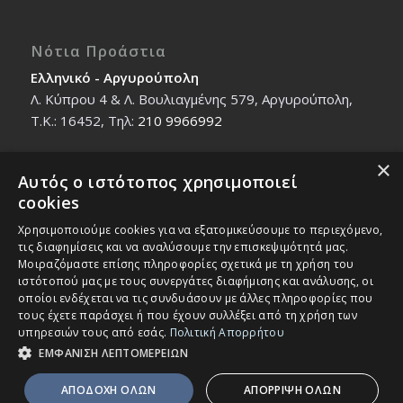
Νότια Προάστια
Ελληνικό - Αργυρούπολη
Λ. Κύπρου 4 & Λ. Βουλιαγμένης 579, Αργυρούπολη,
T.K.: 16452, Τηλ:
210 9966992
×
Αυτός ο ιστότοπος χρησιμοποιεί
Βόρεια Προάστια
cookies
Νέο Ηράκλειο - Μαρούσι
Χρησιμοποιούμε cookies για να εξατομικεύσουμε το περιεχόμενο,
Ζαλοκώστα 18 & Εμμανουήλ Παπαδάκη 12, T.K.:
τις διαφημίσεις και να αναλύσουμε την επισκεψιμότητά μας.
14121, Τηλ:
210 2712588
Μοιραζόμαστε επίσης πληροφορίες σχετικά με τη χρήση του
ιστότοπού μας με τους συνεργάτες διαφήμισης και ανάλυσης, οι
οποίοι ενδέχεται να τις συνδυάσουν με άλλες πληροφορίες που
τους έχετε παράσχει ή που έχουν συλλέξει από τη χρήση των
υπηρεσιών τους από εσάς.
Πολιτική Απορρήτου
ΕΜΦΑΝΙΣΗ ΛΕΠΤΟΜΕΡΕΙΩΝ
© Copyright - IEK MASTER -
Enfold Theme by Kriesi
ΑΠΟΔΟΧΗ ΟΛΩΝ
ΑΠΟΡΡΙΨΗ ΟΛΩΝ