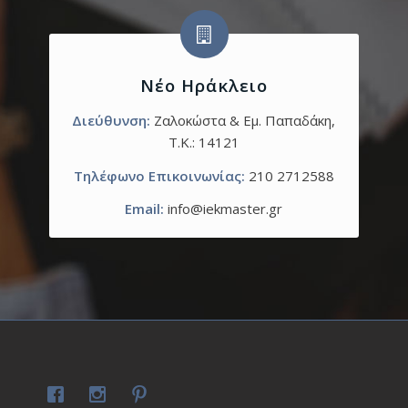
Νέο Ηράκλειο
Διεύθυνση:
Ζαλοκώστα & Εμ. Παπαδάκη,
T.K.: 14121
Τηλέφωνο Επικοινωνίας:
210 2712588
Email:
info@iekmaster.gr