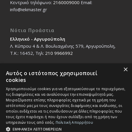
Κεντρικό τηλέφωνο:
2160009000
Εmail:
info@iekmaster.gr
Νότια Προάστια
Ελληνικό - Αργυρούπολη
Λ. Κύπρου 4 & Λ. Βουλιαγμένης 579, Αργυρούπολη,
T.K.: 16452, Τηλ:
210 9966992
×
Αυτός ο ιστότοπος χρησιμοποιεί
Βόρεια Προάστια
cookies
Νέο Ηράκλειο - Μαρούσι
Χρησιμοποιούμε cookies για να εξατομικεύσουμε το περιεχόμενο,
Ζαλοκώστα 18 & Εμμανουήλ Παπαδάκη 12, T.K.:
τις διαφημίσεις και να αναλύσουμε την επισκεψιμότητά μας.
14121, Τηλ:
210 2712588
Μοιραζόμαστε επίσης πληροφορίες σχετικά με τη χρήση του
ιστότοπού μας με τους συνεργάτες διαφήμισης και ανάλυσης, οι
οποίοι ενδέχεται να τις συνδυάσουν με άλλες πληροφορίες που
τους έχετε παράσχει ή που έχουν συλλέξει από τη χρήση των
υπηρεσιών τους από εσάς.
Πολιτική Απορρήτου
ΕΜΦΑΝΙΣΗ ΛΕΠΤΟΜΕΡΕΙΩΝ
© Copyright - IEK MASTER -
Enfold Theme by Kriesi