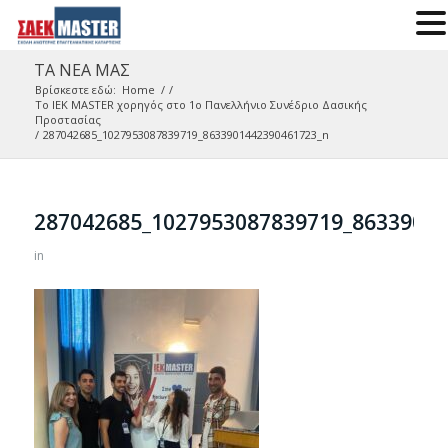
ΤΑ ΝΕΑ ΜΑΣ
Βρίσκεστε εδώ:
Home
/
/
Το ΙΕΚ ΜΑSTER χορηγός στο 1ο Πανελλήνιο Συνέδριο Δασικής
Προστασίας
/
287042685_1027953087839719_8633901442390461723_n
287042685_1027953087839719_8633901
in