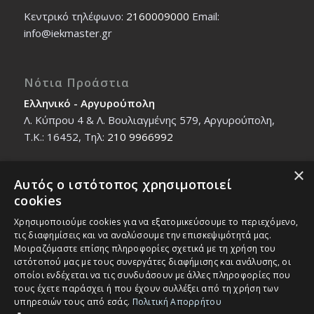
Κεντρικό τηλέφωνο:
2160009000
Εmail:
info@iekmaster.gr
Νότια Προάστια
Ελληνικό - Αργυρούπολη
Λ. Κύπρου 4 & Λ. Βουλιαγμένης 579, Αργυρούπολη,
T.K.: 16452, Τηλ:
210 9966992
×
Αυτός ο ιστότοπος χρησιμοποιεί
Βόρεια Προάστια
cookies
Νέο Ηράκλειο - Μαρούσι
Χρησιμοποιούμε cookies για να εξατομικεύσουμε το περιεχόμενο,
Ζαλοκώστα 18 & Εμμανουήλ Παπαδάκη 12, T.K.:
τις διαφημίσεις και να αναλύσουμε την επισκεψιμότητά μας.
14121, Τηλ:
210 2712588
Μοιραζόμαστε επίσης πληροφορίες σχετικά με τη χρήση του
ιστότοπού μας με τους συνεργάτες διαφήμισης και ανάλυσης, οι
οποίοι ενδέχεται να τις συνδυάσουν με άλλες πληροφορίες που
τους έχετε παράσχει ή που έχουν συλλέξει από τη χρήση των
υπηρεσιών τους από εσάς.
Πολιτική Απορρήτου