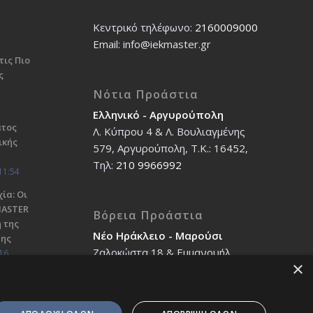
Κεντρικό τηλέφωνο:
2160009000
Εmail: info@iekmaster.gr
τις Πιο
ς
Νότια Προάστια
Ελληνικό - Αργυρούπολη
ατος
Λ. Κύπρου 4 & Λ. Βουλιαγμένης
ικής
579, Αργυρούπολη, T.K.: 16452,
Τηλ:
210 9966992
11:54
ία: Οι
ΜΑSTER
Βόρεια Προάστια
 της
Νέο Ηράκλειο - Μαρούσι
σης
Ζαλοκώστα 18 & Εμμανουήλ
16
×
Παπαδάκη 12, T.K.: 14121, Τηλ:
210 2712588