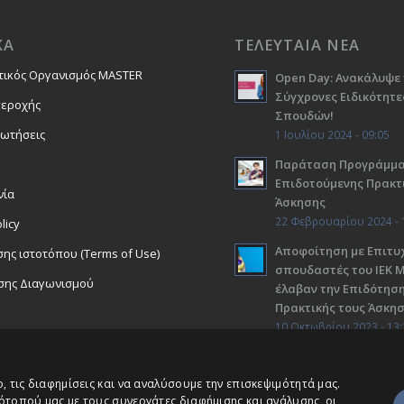
ΚΑ
ΤΕΛΕΥΤΑΙΑ ΝΕΑ
τικός Οργανισμός MASTER
Open Day: Ανακάλυψε 
Σύγχρονες Ειδικότητε
περοχής
Σπουδών!
ρωτήσεις
1 Ιουλίου 2024 - 09:05
Παράταση Προγράμμ
Επιδοτούμενης Πρακτ
νία
Άσκησης
22 Φεβρουαρίου 2024 - 
licy
Αποφοίτηση με Επιτυχ
ης ιστοτόπου (Terms of Use)
σπουδαστές του ΙΕΚ 
σης Διαγωνισμού
έλαβαν την Επιδότηση
Πρακτικής τους Άσκη
10 Οκτωβρίου 2023 - 13:
 τις διαφημίσεις και να αναλύσουμε την επισκεψιμότητά μας.
ότοπού μας με τους συνεργάτες διαφήμισης και ανάλυσης, οι