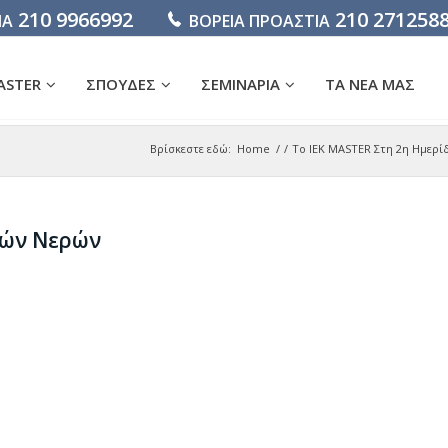
210 9966992
210 271258
ΙΑ
ΒΟΡΕΙΑ ΠΡΟΑΣΤΙΑ
ASTER
ΣΠΟΥΔΕΣ
ΣΕΜΙΝΑΡΙΑ
ΤΑ ΝΕΑ ΜΑΣ
Βρίσκεστε εδώ:
Home
/
/
Το IEK MASTER Στη 2η Ημερ
κών Νερών