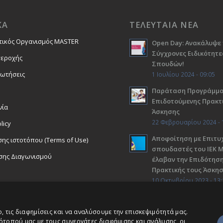
ΚΑ
ΤΕΛΕΥΤΑΙΑ ΝΕΑ
τικός Οργανισμός MASTER
Open Day: Ανακάλυψε 
Σύγχρονες Ειδικότητε
περοχής
Σπουδών!
ρωτήσεις
1 Ιουλίου 2024 - 09:05
Παράταση Προγράμμ
Επιδοτούμενης Πρακτ
νία
Άσκησης
22 Φεβρουαρίου 2024 - 
licy
Αποφοίτηση με Επιτυχ
ης ιστοτόπου (Terms of Use)
σπουδαστές του ΙΕΚ 
σης Διαγωνισμού
έλαβαν την Επιδότηση
Πρακτικής τους Άσκη
10 Οκτωβρίου 2023 - 13:
 τις διαφημίσεις και να αναλύσουμε την επισκεψιμότητά μας.
ότοπού μας με τους συνεργάτες διαφήμισης και ανάλυσης, οι