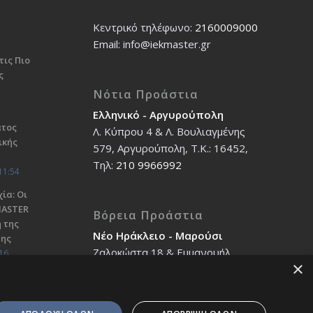
Κεντρικό τηλέφωνο:
2160009000
Εmail: info@iekmaster.gr
τις Πιο
ς
Νότια Προάστια
Ελληνικό - Αργυρούπολη
ατος
Λ. Κύπρου 4 & Λ. Βουλιαγμένης
ικής
579, Αργυρούπολη, T.K.: 16452,
Τηλ:
210 9966992
11:54
ία: Οι
ΜΑSTER
Βόρεια Προάστια
 της
Νέο Ηράκλειο - Μαρούσι
σης
Ζαλοκώστα 18 & Εμμανουήλ
16
×
Παπαδάκη 12, T.K.: 14121, Τηλ:
210 2712588