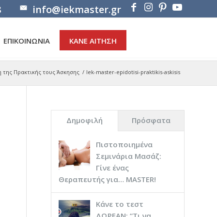
8
info@iekmaster.gr
ΕΠΙΚΟΙΝΩΝΙΑ
ΚΑΝΕ ΑΙΤΗΣΗ
η της Πρακτικής τους Άσκησης
/
Iek-master-epidotisi-praktikis-askisis
Δημοφιλή
Πρόσφατα
Πιστοποιημένα
Σεμινάρια Μασάζ:
Γίνε ένας
Θεραπευτής για… ΜASTER!
Κάνε το τεστ
ΔΩΡΕΑΝ: “Τι να