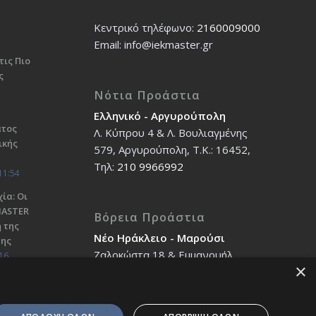
Κεντρικό τηλέφωνο:
2160009000
Εmail: info@iekmaster.gr
τις Πιο
ς
Νότια Προάστια
Ελληνικό - Αργυρούπολη
ατος
Λ. Κύπρου 4 & Λ. Βουλιαγμένης
ικής
579, Αργυρούπολη, T.K.: 16452,
Τηλ:
210 9966992
11:54
ία: Οι
ΜΑSTER
Βόρεια Προάστια
 της
Νέο Ηράκλειο - Μαρούσι
σης
Ζαλοκώστα 18 & Εμμανουήλ
16
×
Παπαδάκη 12, T.K.: 14121, Τηλ:
210 2712588