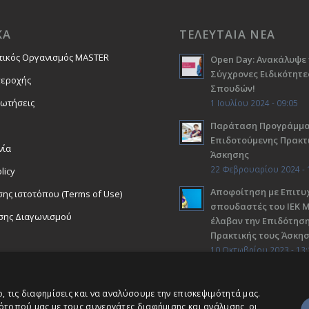
ΚΑ
ΤΕΛΕΥΤΑΙΑ ΝΕΑ
τικός Οργανισμός MASTER
Open Day: Ανακάλυψε 
Σύγχρονες Ειδικότητε
περοχής
Σπουδών!
ρωτήσεις
1 Ιουλίου 2024 - 09:05
Παράταση Προγράμμ
Επιδοτούμενης Πρακτ
νία
Άσκησης
22 Φεβρουαρίου 2024 - 
licy
Αποφοίτηση με Επιτυχ
ης ιστοτόπου (Terms of Use)
σπουδαστές του ΙΕΚ 
σης Διαγωνισμού
έλαβαν την Επιδότηση
Πρακτικής τους Άσκη
10 Οκτωβρίου 2023 - 13:
 τις διαφημίσεις και να αναλύσουμε την επισκεψιμότητά μας.
ότοπού μας με τους συνεργάτες διαφήμισης και ανάλυσης, οι