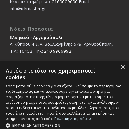
Κεντρικό τηλέφωνο:
2160009000
Εmail:
info@iekmaster.gr
Νότια Προάστια
Ελληνικό - Αργυρούπολη
Λ. Κύπρου 4 & Λ. Βουλιαγμένης 579, Αργυρούπολη,
T.K.: 16452, Τηλ:
210 9966992
×
Αυτός ο ιστότοπος χρησιμοποιεί
Βόρεια Προάστια
cookies
Νέο Ηράκλειο - Μαρούσι
Χρησιμοποιούμε cookies για να εξατομικεύσουμε το περιεχόμενο,
Ζαλοκώστα 18 & Εμμανουήλ Παπαδάκη 12, T.K.:
τις διαφημίσεις και να αναλύσουμε την επισκεψιμότητά μας.
14121, Τηλ:
210 2712588
Μοιραζόμαστε επίσης πληροφορίες σχετικά με τη χρήση του
ιστότοπού μας με τους συνεργάτες διαφήμισης και ανάλυσης, οι
οποίοι ενδέχεται να τις συνδυάσουν με άλλες πληροφορίες που
τους έχετε παράσχει ή που έχουν συλλέξει από τη χρήση των
υπηρεσιών τους από εσάς.
Πολιτική Απορρήτου
ΕΜΦΑΝΙΣΗ ΛΕΠΤΟΜΕΡΕΙΩΝ
© Copyright - IEK MASTER -
Enfold Theme by Kriesi