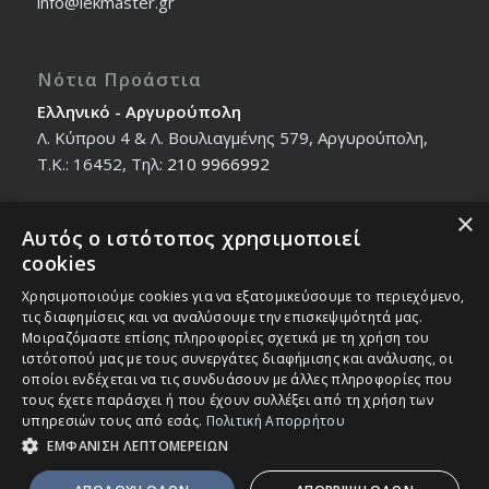
info@iekmaster.gr
Νότια Προάστια
Ελληνικό - Αργυρούπολη
Λ. Κύπρου 4 & Λ. Βουλιαγμένης 579, Αργυρούπολη,
T.K.: 16452, Τηλ:
210 9966992
×
Αυτός ο ιστότοπος χρησιμοποιεί
Βόρεια Προάστια
cookies
Νέο Ηράκλειο - Μαρούσι
Χρησιμοποιούμε cookies για να εξατομικεύσουμε το περιεχόμενο,
Ζαλοκώστα 18 & Εμμανουήλ Παπαδάκη 12, T.K.:
τις διαφημίσεις και να αναλύσουμε την επισκεψιμότητά μας.
14121, Τηλ:
210 2712588
Μοιραζόμαστε επίσης πληροφορίες σχετικά με τη χρήση του
ιστότοπού μας με τους συνεργάτες διαφήμισης και ανάλυσης, οι
οποίοι ενδέχεται να τις συνδυάσουν με άλλες πληροφορίες που
τους έχετε παράσχει ή που έχουν συλλέξει από τη χρήση των
υπηρεσιών τους από εσάς.
Πολιτική Απορρήτου
ΕΜΦΑΝΙΣΗ ΛΕΠΤΟΜΕΡΕΙΩΝ
© Copyright - IEK MASTER -
Enfold Theme by Kriesi