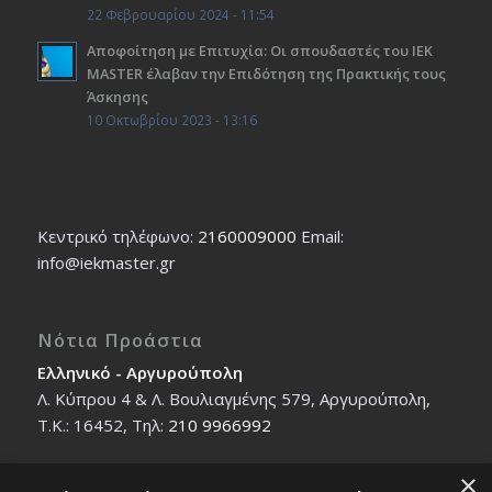
22 Φεβρουαρίου 2024 - 11:54
Αποφοίτηση με Επιτυχία: Οι σπουδαστές του ΙΕΚ
ΜΑSTER έλαβαν την Επιδότηση της Πρακτικής τους
Άσκησης
10 Οκτωβρίου 2023 - 13:16
Κεντρικό τηλέφωνο:
2160009000
Εmail:
info@iekmaster.gr
Νότια Προάστια
Ελληνικό - Αργυρούπολη
Λ. Κύπρου 4 & Λ. Βουλιαγμένης 579, Αργυρούπολη,
T.K.: 16452, Τηλ:
210 9966992
×