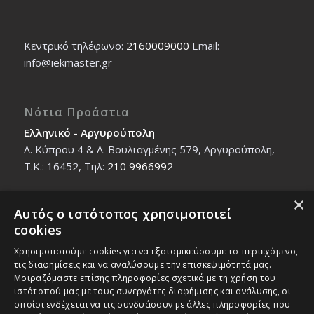
Κεντρικό τηλέφωνο:
2160009000
Εmail:
info@iekmaster.gr
Νότια Προάστια
Ελληνικό - Αργυρούπολη
Λ. Κύπρου 4 & Λ. Βουλιαγμένης 579, Αργυρούπολη,
T.K.: 16452, Τηλ:
210 9966992
×
Αυτός ο ιστότοπος χρησιμοποιεί
Βόρεια Προάστια
cookies
Νέο Ηράκλειο - Μαρούσι
Χρησιμοποιούμε cookies για να εξατομικεύσουμε το περιεχόμενο,
Ζαλοκώστα 18 & Εμμανουήλ Παπαδάκη 12, T.K.:
τις διαφημίσεις και να αναλύσουμε την επισκεψιμότητά μας.
14121, Τηλ:
210 2712588
Μοιραζόμαστε επίσης πληροφορίες σχετικά με τη χρήση του
ιστότοπού μας με τους συνεργάτες διαφήμισης και ανάλυσης, οι
οποίοι ενδέχεται να τις συνδυάσουν με άλλες πληροφορίες που