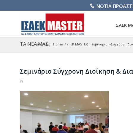
ΝΟΤΙΑ ΠΡΟΑΣΤ
ΣΑΕΚ M
ΤΑ ΝΕΑ ΜΑΣ
Βρίσκεστε εδώ:
Home
/
/
IEK MASTER | Σεμινάριο: «Σύγχρονη Δι
Σεμινάριο Σύγχρονη Διοίκηση & Δι
in