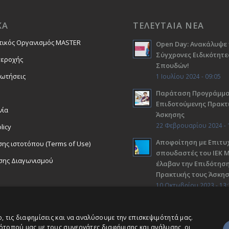
ΚΑ
ΤΕΛΕΥΤΑΙΑ ΝΕΑ
τικός Οργανισμός MASTER
Open Day: Ανακάλυψε 
Σύγχρονες Ειδικότητε
περοχής
Σπουδών!
ρωτήσεις
1 Ιουλίου 2024 - 09:05
Παράταση Προγράμμ
Επιδοτούμενης Πρακτ
νία
Άσκησης
22 Φεβρουαρίου 2024 - 
licy
Αποφοίτηση με Επιτυχ
ης ιστοτόπου (Terms of Use)
σπουδαστές του ΙΕΚ 
σης Διαγωνισμού
έλαβαν την Επιδότηση
Πρακτικής τους Άσκη
10 Οκτωβρίου 2023 - 13:
 τις διαφημίσεις και να αναλύσουμε την επισκεψιμότητά μας.
ότοπού μας με τους συνεργάτες διαφήμισης και ανάλυσης, οι