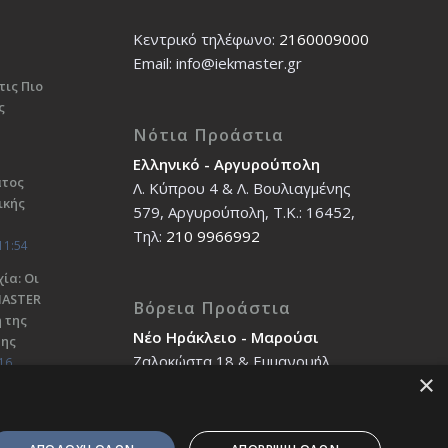
Κεντρικό τηλέφωνο:
2160009000
Εmail: info@iekmaster.gr
τις Πιο
ς
Νότια Προάστια
Ελληνικό - Αργυρούπολη
ατος
Λ. Κύπρου 4 & Λ. Βουλιαγμένης
ικής
579, Αργυρούπολη, T.K.: 16452,
Τηλ:
210 9966992
11:54
ία: Οι
ΜΑSTER
Βόρεια Προάστια
 της
Νέο Ηράκλειο - Μαρούσι
σης
Ζαλοκώστα 18 & Εμμανουήλ
16
×
Παπαδάκη 12, T.K.: 14121, Τηλ:
210 2712588