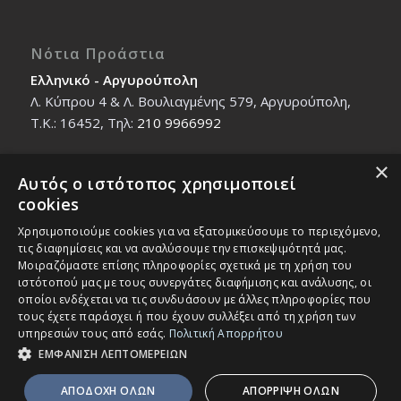
Νότια Προάστια
Ελληνικό - Αργυρούπολη
Λ. Κύπρου 4 & Λ. Βουλιαγμένης 579, Αργυρούπολη,
T.K.: 16452, Τηλ:
210 9966992
×
Αυτός ο ιστότοπος χρησιμοποιεί
Βόρεια Προάστια
cookies
Νέο Ηράκλειο - Μαρούσι
Χρησιμοποιούμε cookies για να εξατομικεύσουμε το περιεχόμενο,
Ζαλοκώστα 18 & Εμμανουήλ Παπαδάκη 12, T.K.:
τις διαφημίσεις και να αναλύσουμε την επισκεψιμότητά μας.
14121, Τηλ:
210 2712588
Μοιραζόμαστε επίσης πληροφορίες σχετικά με τη χρήση του
ιστότοπού μας με τους συνεργάτες διαφήμισης και ανάλυσης, οι
οποίοι ενδέχεται να τις συνδυάσουν με άλλες πληροφορίες που
τους έχετε παράσχει ή που έχουν συλλέξει από τη χρήση των
υπηρεσιών τους από εσάς.
Πολιτική Απορρήτου
ΕΜΦΑΝΙΣΗ ΛΕΠΤΟΜΕΡΕΙΩΝ
© Copyright - IEK MASTER -
Enfold Theme by Kriesi
ΑΠΟΔΟΧΗ ΟΛΩΝ
ΑΠΟΡΡΙΨΗ ΟΛΩΝ