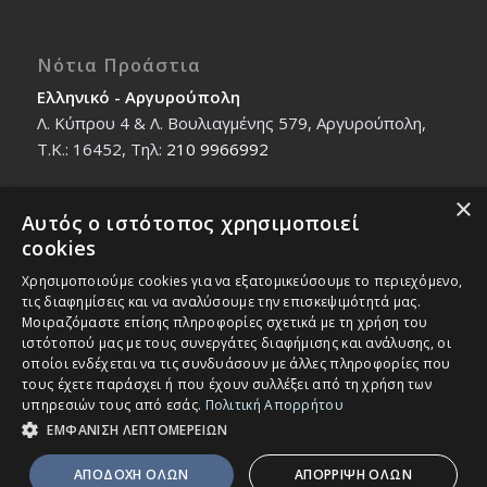
Νότια Προάστια
Ελληνικό - Αργυρούπολη
Λ. Κύπρου 4 & Λ. Βουλιαγμένης 579, Αργυρούπολη,
T.K.: 16452, Τηλ:
210 9966992
×
Αυτός ο ιστότοπος χρησιμοποιεί
Βόρεια Προάστια
cookies
Νέο Ηράκλειο - Μαρούσι
Χρησιμοποιούμε cookies για να εξατομικεύσουμε το περιεχόμενο,
Ζαλοκώστα 18 & Εμμανουήλ Παπαδάκη 12, T.K.:
τις διαφημίσεις και να αναλύσουμε την επισκεψιμότητά μας.
14121, Τηλ:
210 2712588
Μοιραζόμαστε επίσης πληροφορίες σχετικά με τη χρήση του
ιστότοπού μας με τους συνεργάτες διαφήμισης και ανάλυσης, οι
οποίοι ενδέχεται να τις συνδυάσουν με άλλες πληροφορίες που
τους έχετε παράσχει ή που έχουν συλλέξει από τη χρήση των
υπηρεσιών τους από εσάς.
Πολιτική Απορρήτου
ΕΜΦΑΝΙΣΗ ΛΕΠΤΟΜΕΡΕΙΩΝ
© Copyright - IEK MASTER -
Enfold Theme by Kriesi
ΑΠΟΔΟΧΗ ΟΛΩΝ
ΑΠΟΡΡΙΨΗ ΟΛΩΝ