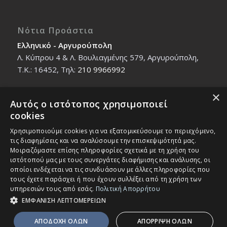
Νότια Προάστια
Ελληνικό - Αργυρούπολη
Λ. Κύπρου 4 & Λ. Βουλιαγμένης 579, Αργυρούπολη,
T.K.: 16452, Τηλ:
210 9966992
×
Αυτός ο ιστότοπος χρησιμοποιεί
Βόρεια Προάστια
cookies
Νέο Ηράκλειο - Μαρούσι
Χρησιμοποιούμε cookies για να εξατομικεύσουμε το περιεχόμενο,
Ζαλοκώστα 18 & Εμμανουήλ Παπαδάκη 12, T.K.:
τις διαφημίσεις και να αναλύσουμε την επισκεψιμότητά μας.
14121, Τηλ:
210 2712588
Μοιραζόμαστε επίσης πληροφορίες σχετικά με τη χρήση του
ιστότοπού μας με τους συνεργάτες διαφήμισης και ανάλυσης, οι
οποίοι ενδέχεται να τις συνδυάσουν με άλλες πληροφορίες που
τους έχετε παράσχει ή που έχουν συλλέξει από τη χρήση των
υπηρεσιών τους από εσάς.
Πολιτική Απορρήτου
ΕΜΦΑΝΙΣΗ ΛΕΠΤΟΜΕΡΕΙΩΝ
© Copyright - IEK MASTER -
Enfold Theme by Kriesi
ΑΠΟΔΟΧΗ ΟΛΩΝ
ΑΠΟΡΡΙΨΗ ΟΛΩΝ