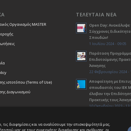
ΚΑ
ΤΕΛΕΥΤΑΙΑ ΝΕΑ
τικός Οργανισμός MASTER
Open Day: Ανακάλυψε 
Σύγχρονες Ειδικότητε
περοχής
Σπουδών!
ρωτήσεις
1 Ιουλίου 2024 - 09:05
Παράταση Προγράμμ
Επιδοτούμενης Πρακτ
νία
Άσκησης
22 Φεβρουαρίου 2024 - 
licy
Αποφοίτηση με Επιτυχ
ης ιστοτόπου (Terms of Use)
σπουδαστές του ΙΕΚ 
σης Διαγωνισμού
έλαβαν την Επιδότηση
Πρακτικής τους Άσκη
10 Οκτωβρίου 2023 - 13:
 τις διαφημίσεις και να αναλύσουμε την επισκεψιμότητά μας.
ότοπού μας με τους συνεργάτες διαφήμισης και ανάλυσης, οι