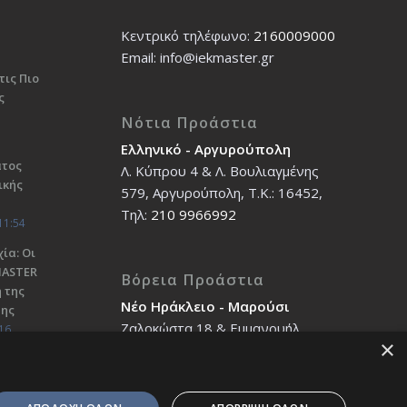
Κεντρικό τηλέφωνο:
2160009000
Εmail: info@iekmaster.gr
τις Πιο
ς
Νότια Προάστια
Ελληνικό - Αργυρούπολη
ατος
Λ. Κύπρου 4 & Λ. Βουλιαγμένης
ικής
579, Αργυρούπολη, T.K.: 16452,
Τηλ:
210 9966992
11:54
ία: Οι
ΜΑSTER
Βόρεια Προάστια
 της
Νέο Ηράκλειο - Μαρούσι
σης
Ζαλοκώστα 18 & Εμμανουήλ
16
×
Παπαδάκη 12, T.K.: 14121, Τηλ:
210 2712588