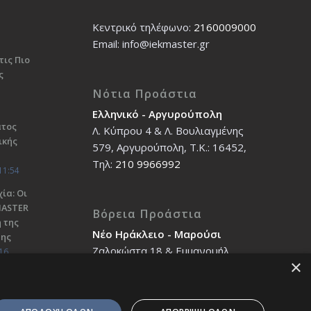
Κεντρικό τηλέφωνο:
2160009000
Εmail: info@iekmaster.gr
τις Πιο
ς
Νότια Προάστια
Ελληνικό - Αργυρούπολη
ατος
Λ. Κύπρου 4 & Λ. Βουλιαγμένης
ικής
579, Αργυρούπολη, T.K.: 16452,
Τηλ:
210 9966992
11:54
ία: Οι
ΜΑSTER
Βόρεια Προάστια
 της
Νέο Ηράκλειο - Μαρούσι
σης
Ζαλοκώστα 18 & Εμμανουήλ
16
×
Παπαδάκη 12, T.K.: 14121, Τηλ:
210 2712588