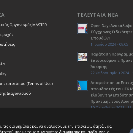
ΚΑ
ΤΕΛΕΥΤΑΙΑ ΝΕΑ
τικός Οργανισμός MASTER
Open Day: Ανακάλυψε 
Σύγχρονες Ειδικότητε
περοχής
Σπουδών!
ρωτήσεις
1 Ιουλίου 2024 - 09:05
Παράταση Προγράμμ
Επιδοτούμενης Πρακτ
νία
Άσκησης
22 Φεβρουαρίου 2024 - 
licy
Αποφοίτηση με Επιτυχ
ης ιστοτόπου (Terms of Use)
σπουδαστές του ΙΕΚ 
σης Διαγωνισμού
έλαβαν την Επιδότηση
Πρακτικής τους Άσκη
10 Οκτωβρίου 2023 - 13:
 τις διαφημίσεις και να αναλύσουμε την επισκεψιμότητά μας.
ότοπού μας με τους συνεργάτες διαφήμισης και ανάλυσης, οι