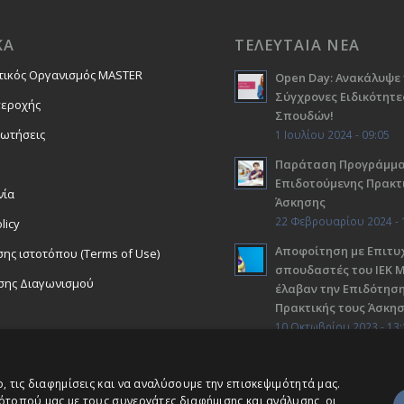
ΚΑ
ΤΕΛΕΥΤΑΙΑ ΝΕΑ
τικός Οργανισμός MASTER
Open Day: Ανακάλυψε 
Σύγχρονες Ειδικότητε
περοχής
Σπουδών!
ρωτήσεις
1 Ιουλίου 2024 - 09:05
Παράταση Προγράμμ
Επιδοτούμενης Πρακτ
νία
Άσκησης
22 Φεβρουαρίου 2024 - 
licy
Αποφοίτηση με Επιτυχ
ης ιστοτόπου (Terms of Use)
σπουδαστές του ΙΕΚ 
σης Διαγωνισμού
έλαβαν την Επιδότηση
Πρακτικής τους Άσκη
10 Οκτωβρίου 2023 - 13:
 τις διαφημίσεις και να αναλύσουμε την επισκεψιμότητά μας.
ότοπού μας με τους συνεργάτες διαφήμισης και ανάλυσης, οι