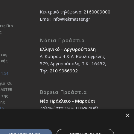
Κεντρικό τηλέφωνο:
2160009000
Εmail: info@iekmaster.gr
τις Πιο
ς
Νότια Προάστια
Ελληνικό - Αργυρούπολη
ατος
Λ. Κύπρου 4 & Λ. Βουλιαγμένης
ικής
579, Αργυρούπολη, T.K.: 16452,
Τηλ:
210 9966992
11:54
ία: Οι
ΜΑSTER
Βόρεια Προάστια
 της
Νέο Ηράκλειο - Μαρούσι
σης
Ζαλοκώστα 18 & Εμμανουήλ
16
×
Παπαδάκη 12, T.K.: 14121, Τηλ:
210 2712588