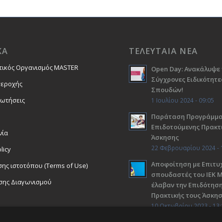
ΚΑ
ΤΕΛΕΥΤΑΙΑ ΝΕΑ
τικός Οργανισμός MASTER
Open Day: Ανακάλυψε 
Σύγχρονες Ειδικότητε
περοχής
Σπουδών!
ρωτήσεις
1 Ιουλίου 2024 - 09:05
Παράταση Προγράμμ
Επιδοτούμενης Πρακτ
νία
Άσκησης
22 Φεβρουαρίου 2024 - 
licy
Αποφοίτηση με Επιτυχ
ης ιστοτόπου (Terms of Use)
σπουδαστές του ΙΕΚ 
σης Διαγωνισμού
έλαβαν την Επιδότηση
Πρακτικής τους Άσκη
10 Οκτωβρίου 2023 - 13: