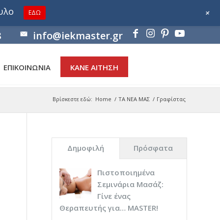
ουλο
+
ΕΔΩ
8
info@iekmaster.gr
ΕΠΙΚΟΙΝΩΝΙΑ
ΚΑΝΕ ΑΙΤΗΣΗ
Βρίσκεστε εδώ:
Home
/
ΤΑ ΝΕΑ ΜΑΣ
/
Γραφίστας
Δημοφιλή
Πρόσφατα
Πιστοποιημένα
Σεμινάρια Μασάζ:
Γίνε ένας
Θεραπευτής για… ΜASTER!