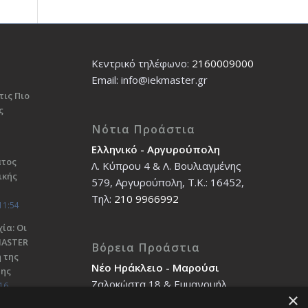
Κεντρικό τηλέφωνο:
2160009000
Εmail: info@iekmaster.gr
τις Πιο
ς
Νότια Προάστια
Ελληνικό - Αργυρούπολη
ατος
Λ. Κύπρου 4 & Λ. Βουλιαγμένης
ικής
579, Αργυρούπολη, T.K.: 16452,
Τηλ:
210 9966992
11:54
ία: Οι
ΜΑSTER
Βόρεια Προάστια
 της
Νέο Ηράκλειο - Μαρούσι
σης
Ζαλοκώστα 18 & Εμμανουήλ
16
×
Παπαδάκη 12, T.K.: 14121, Τηλ: