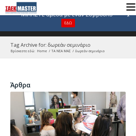
Για οποιαδήποτε πληροφορία
ΜΙΛΗΣΤΕ άμεσα με έναν Σύμβουλο
+
ΕΔΩ
Tag Archive for: δωρεάν σεμινάριο
Βρίσκεστε εδώ:
Home
/
ΤΑ ΝΕΑ ΜΑΣ
/
δωρεάν σεμινάριο
Άρθρα