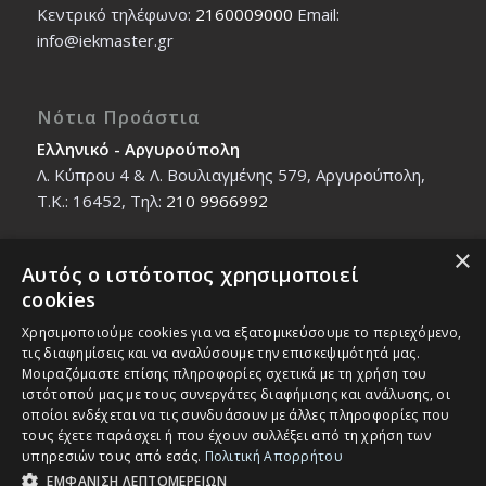
Κεντρικό τηλέφωνο:
2160009000
Εmail:
info@iekmaster.gr
Νότια Προάστια
Ελληνικό - Αργυρούπολη
Λ. Κύπρου 4 & Λ. Βουλιαγμένης 579, Αργυρούπολη,
T.K.: 16452, Τηλ:
210 9966992
×
Αυτός ο ιστότοπος χρησιμοποιεί
Βόρεια Προάστια
cookies
Νέο Ηράκλειο - Μαρούσι
Χρησιμοποιούμε cookies για να εξατομικεύσουμε το περιεχόμενο,
Ζαλοκώστα 18 & Εμμανουήλ Παπαδάκη 12, T.K.:
τις διαφημίσεις και να αναλύσουμε την επισκεψιμότητά μας.
14121, Τηλ:
210 2712588
Μοιραζόμαστε επίσης πληροφορίες σχετικά με τη χρήση του
ιστότοπού μας με τους συνεργάτες διαφήμισης και ανάλυσης, οι
οποίοι ενδέχεται να τις συνδυάσουν με άλλες πληροφορίες που
τους έχετε παράσχει ή που έχουν συλλέξει από τη χρήση των
υπηρεσιών τους από εσάς.
Πολιτική Απορρήτου
ΕΜΦΑΝΙΣΗ ΛΕΠΤΟΜΕΡΕΙΩΝ