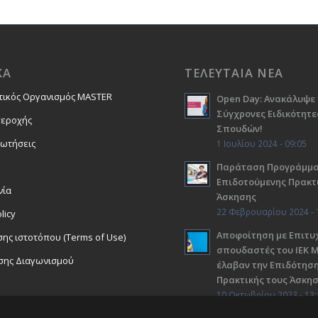
ΚΑ
ΤΕΛΕΥΤΑΙΑ ΝΕΑ
τικός Οργανισμός MASTER
Open Day: Ανακάλυψε 
Σύγχρονες Ειδικότητε
περοχής
Σπουδών!
ρωτήσεις
1 Ιουλίου 2024 - 09:05
Παράταση Προγράμμ
Επιδοτούμενης Πρακτ
νία
Άσκησης
22 Φεβρουαρίου 2024 - 
licy
Αποφοίτηση με Επιτυχ
ης ιστοτόπου (Terms of Use)
σπουδαστές του ΙΕΚ 
σης Διαγωνισμού
έλαβαν την Επιδότηση
Πρακτικής τους Άσκη
10 Οκτωβρίου 2023 - 13: