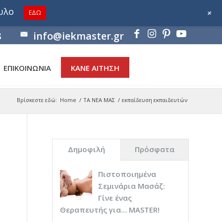
ουλο
+
ΕΔΩ
8
info@iekmaster.gr
ΕΠΙΚΟΙΝΩΝΙΑ
ΚΑΝΕ ΑΙΤΗΣΗ
Βρίσκεστε εδώ:
Home
/
ΤΑ ΝΕΑ ΜΑΣ
/
εκπαίδευση εκπαιδευτών
Δημοφιλή
Πρόσφατα
Πιστοποιημένα
Σεμινάρια Μασάζ:
Γίνε ένας
Θεραπευτής για… ΜASTER!