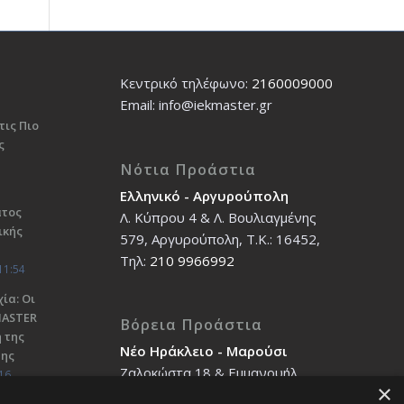
Κεντρικό τηλέφωνο:
2160009000
Εmail: info@iekmaster.gr
τις Πιο
ς
Νότια Προάστια
Ελληνικό - Αργυρούπολη
ατος
Λ. Κύπρου 4 & Λ. Βουλιαγμένης
ικής
579, Αργυρούπολη, T.K.: 16452,
Τηλ:
210 9966992
11:54
ία: Οι
ΜΑSTER
Βόρεια Προάστια
 της
Νέο Ηράκλειο - Μαρούσι
σης
Ζαλοκώστα 18 & Εμμανουήλ
16
×
Παπαδάκη 12, T.K.: 14121, Τηλ: