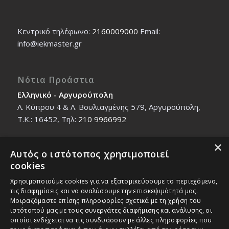
Κεντρικό τηλέφωνο:
2160009000
Εmail:
info@iekmaster.gr
Νότια Προάστια
Ελληνικό - Αργυρούπολη
Λ. Κύπρου 4 & Λ. Βουλιαγμένης 579, Αργυρούπολη,
T.K.: 16452, Τηλ:
210 9966992
×
Αυτός ο ιστότοπος χρησιμοποιεί
Βόρεια Προάστια
cookies
Νέο Ηράκλειο - Μαρούσι
Χρησιμοποιούμε cookies για να εξατομικεύσουμε το περιεχόμενο,
Ζαλοκώστα 18 & Εμμανουήλ Παπαδάκη 12, T.K.:
τις διαφημίσεις και να αναλύσουμε την επισκεψιμότητά μας.
14121, Τηλ:
210 2712588
Μοιραζόμαστε επίσης πληροφορίες σχετικά με τη χρήση του
ιστότοπού μας με τους συνεργάτες διαφήμισης και ανάλυσης, οι
οποίοι ενδέχεται να τις συνδυάσουν με άλλες πληροφορίες που