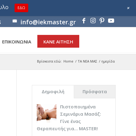
ουλο
+
ΕΔΩ
8
info@iekmaster.gr
ΕΠΙΚΟΙΝΩΝΙΑ
ΚΑΝΕ ΑΙΤΗΣΗ
Βρίσκεστε εδώ:
Home
/
ΤΑ ΝΕΑ ΜΑΣ
/
ημερίδα
Δημοφιλή
Πρόσφατα
Πιστοποιημένα
Σεμινάρια Μασάζ:
Γίνε ένας
Θεραπευτής για… ΜASTER!