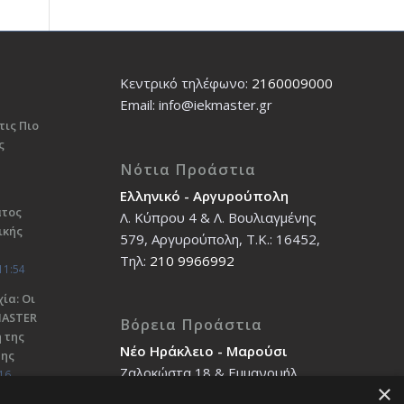
Κεντρικό τηλέφωνο:
2160009000
Εmail: info@iekmaster.gr
τις Πιο
ς
Νότια Προάστια
Ελληνικό - Αργυρούπολη
ατος
Λ. Κύπρου 4 & Λ. Βουλιαγμένης
ικής
579, Αργυρούπολη, T.K.: 16452,
Τηλ:
210 9966992
11:54
ία: Οι
ΜΑSTER
Βόρεια Προάστια
 της
Νέο Ηράκλειο - Μαρούσι
σης
Ζαλοκώστα 18 & Εμμανουήλ
16
×
Παπαδάκη 12, T.K.: 14121, Τηλ: