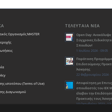
ΚΑ
ΤΕΛΕΥΤΑΙΑ ΝΕΑ
τικός Οργανισμός MASTER
Open Day: Ανακάλυψε 
Σύγχρονες Ειδικότητε
περοχής
Σπουδών!
ρωτήσεις
1 Ιουλίου 2024 - 09:05
Παράταση Προγράμμ
Επιδοτούμενης Πρακτ
νία
Άσκησης
22 Φεβρουαρίου 2024 - 
licy
Αποφοίτηση με Επιτυχ
ης ιστοτόπου (Terms of Use)
σπουδαστές του ΙΕΚ 
σης Διαγωνισμού
έλαβαν την Επιδότηση
Πρακτικής τους Άσκη
10 Οκτωβρίου 2023 - 13: