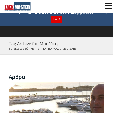
Για οποιαδήποτε πληροφορία
ΜΙΛΗΣΤΕ άμεσα με έναν Σύμβουλο
+
ΕΔΩ
Tag Archive for: Μουζάκης
Βρίσκεστε εδώ:
Home
/
ΤΑ ΝΕΑ ΜΑΣ
/
Μουζάκης
Άρθρα