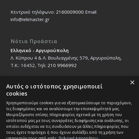
Κεντρικό τηλέφωνο:
2160009000
Εmail:
info@iekmaster.gr
Νότια Προάστια
Ελληνικό - Αργυρούπολη
Λ. Κύπρου 4 & Λ. Βουλιαγμένης 579, Αργυρούπολη,
T.K.: 16452, Τηλ:
210 9966992
×
Αυτός ο ιστότοπος χρησιμοποιεί
Βόρεια Προάστια
cookies
Νέο Ηράκλειο - Μαρούσι
Χρησιμοποιούμε cookies για να εξατομικεύσουμε το περιεχόμενο,
Ζαλοκώστα 18 & Εμμανουήλ Παπαδάκη 12, T.K.:
τις διαφημίσεις και να αναλύσουμε την επισκεψιμότητά μας.
14121, Τηλ:
210 2712588
Μοιραζόμαστε επίσης πληροφορίες σχετικά με τη χρήση του
ιστότοπού μας με τους συνεργάτες διαφήμισης και ανάλυσης, οι
οποίοι ενδέχεται να τις συνδυάσουν με άλλες πληροφορίες που
τους έχετε παράσχει ή που έχουν συλλέξει από τη χρήση των
υπηρεσιών τους από εσάς.
Πολιτική Απορρήτου