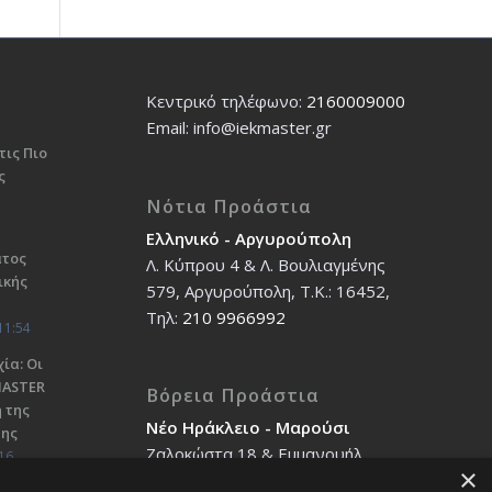
Κεντρικό τηλέφωνο:
2160009000
Εmail: info@iekmaster.gr
τις Πιο
ς
Νότια Προάστια
Ελληνικό - Αργυρούπολη
ατος
Λ. Κύπρου 4 & Λ. Βουλιαγμένης
ικής
579, Αργυρούπολη, T.K.: 16452,
Τηλ:
210 9966992
11:54
ία: Οι
ΜΑSTER
Βόρεια Προάστια
 της
Νέο Ηράκλειο - Μαρούσι
σης
Ζαλοκώστα 18 & Εμμανουήλ
16
×
Παπαδάκη 12, T.K.: 14121, Τηλ: