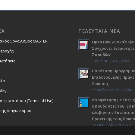
ΚΑ
ΤΕΛΕΥΤΑΙΑ ΝΕΑ
τικός Οργανισμός MASTER
Open Day: Ανακάλυψε 
Σύγχρονες Ειδικότητε
περοχής
Σπουδών!
ρωτήσεις
1 Ιουλίου 2024 - 09:05
Παράταση Προγράμμ
Επιδοτούμενης Πρακτ
νία
Άσκησης
22 Φεβρουαρίου 2024 - 
licy
Αποφοίτηση με Επιτυχ
ης ιστοτόπου (Terms of Use)
σπουδαστές του ΙΕΚ 
σης Διαγωνισμού
έλαβαν την Επιδότηση
Πρακτικής τους Άσκη
10 Οκτωβρίου 2023 - 13: