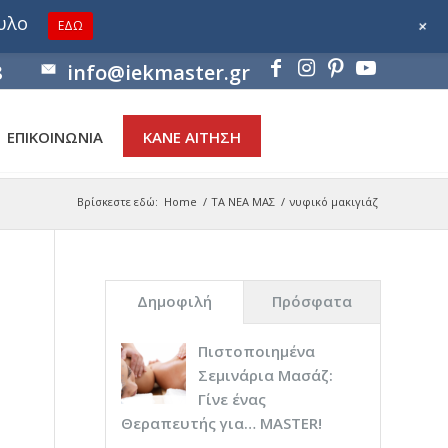
ουλο
+
ΕΔΩ
8
info@iekmaster.gr
ΕΠΙΚΟΙΝΩΝΙΑ
ΚΑΝΕ ΑΙΤΗΣΗ
Βρίσκεστε εδώ:
Home
/
ΤΑ ΝΕΑ ΜΑΣ
/
νυφικό μακιγιάζ
Δημοφιλή
Πρόσφατα
Πιστοποιημένα
Σεμινάρια Μασάζ:
Γίνε ένας
Θεραπευτής για… ΜASTER!