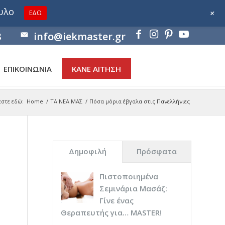
ουλο
+
ΕΔΩ
8
info@iekmaster.gr
ΕΠΙΚΟΙΝΩΝΙΑ
ΚΑΝΕ ΑΙΤΗΣΗ
εστε εδώ:
Home
/
ΤΑ ΝΕΑ ΜΑΣ
/
Πόσα μόρια έβγαλα στις Πανελλήνιες
Δημοφιλή
Πρόσφατα
Πιστοποιημένα
Σεμινάρια Μασάζ:
Γίνε ένας
Θεραπευτής για… ΜASTER!