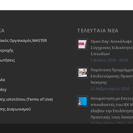
ΚΑ
ΤΕΛΕΥΤΑΙΑ ΝΕΑ
τικός Οργανισμός MASTER
Open Day: Ανακάλυψε 
Σύγχρονες Ειδικότητε
περοχής
Σπουδών!
ρωτήσεις
1 Ιουλίου 2024 - 09:05
Παράταση Προγράμμ
Επιδοτούμενης Πρακτ
νία
Άσκησης
22 Φεβρουαρίου 2024 - 
licy
Αποφοίτηση με Επιτυχ
ης ιστοτόπου (Terms of Use)
σπουδαστές του ΙΕΚ 
σης Διαγωνισμού
έλαβαν την Επιδότηση
Πρακτικής τους Άσκη
10 Οκτωβρίου 2023 - 13: