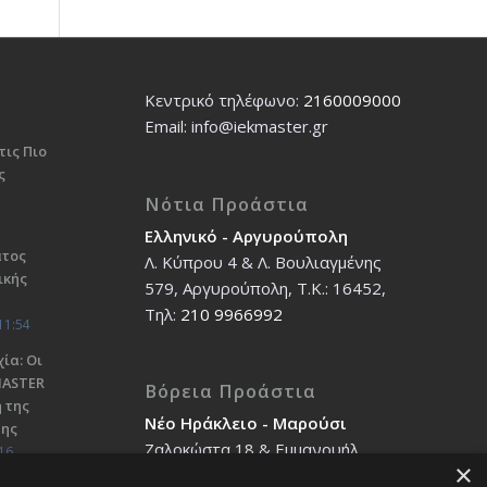
Κεντρικό τηλέφωνο:
2160009000
Εmail: info@iekmaster.gr
τις Πιο
ς
Νότια Προάστια
Ελληνικό - Αργυρούπολη
ατος
Λ. Κύπρου 4 & Λ. Βουλιαγμένης
ικής
579, Αργυρούπολη, T.K.: 16452,
Τηλ:
210 9966992
11:54
ία: Οι
ΜΑSTER
Βόρεια Προάστια
 της
Νέο Ηράκλειο - Μαρούσι
σης
Ζαλοκώστα 18 & Εμμανουήλ
16
×
Παπαδάκη 12, T.K.: 14121, Τηλ: