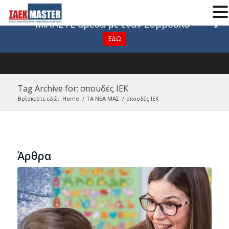
Για οποιαδήποτε πληροφορία
ΜΙΛΗΣΤΕ άμεσα με έναν Σύμβουλο
+
ΕΔΩ
Tag Archive for: σπουδές ΙΕΚ
Βρίσκεστε εδώ:
Home
/
ΤΑ ΝΕΑ ΜΑΣ
/
σπουδές ΙΕΚ
Άρθρα