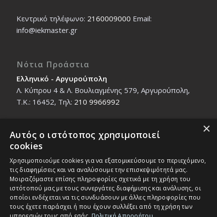
Κεντρικό τηλέφωνο:
2160009000
Εmail:
info@iekmaster.gr
Νότια Προάστια
Ελληνικό - Αργυρούπολη
Λ. Κύπρου 4 & Λ. Βουλιαγμένης 579, Αργυρούπολη,
T.K.: 16452, Τηλ:
210 9966992
×
Αυτός ο ιστότοπος χρησιμοποιεί
Βόρεια Προάστια
cookies
Νέο Ηράκλειο - Μαρούσι
Χρησιμοποιούμε cookies για να εξατομικεύσουμε το περιεχόμενο,
Ζαλοκώστα 18 & Εμμανουήλ Παπαδάκη 12, T.K.:
τις διαφημίσεις και να αναλύσουμε την επισκεψιμότητά μας.
14121, Τηλ:
210 2712588
Μοιραζόμαστε επίσης πληροφορίες σχετικά με τη χρήση του
ιστότοπού μας με τους συνεργάτες διαφήμισης και ανάλυσης, οι
οποίοι ενδέχεται να τις συνδυάσουν με άλλες πληροφορίες που
τους έχετε παράσχει ή που έχουν συλλέξει από τη χρήση των
υπηρεσιών τους από εσάς.
Πολιτική Απορρήτου