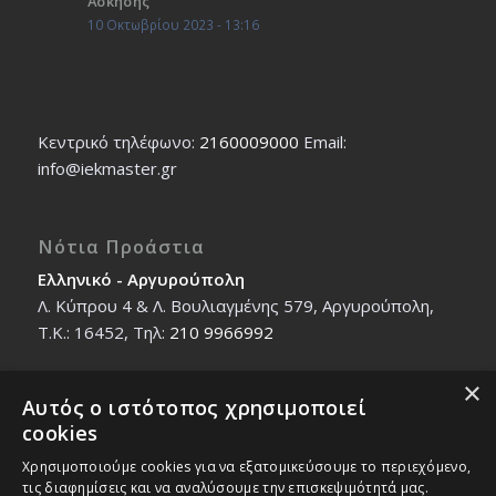
Άσκησης
10 Οκτωβρίου 2023 - 13:16
Κεντρικό τηλέφωνο:
2160009000
Εmail:
info@iekmaster.gr
Νότια Προάστια
Ελληνικό - Αργυρούπολη
Λ. Κύπρου 4 & Λ. Βουλιαγμένης 579, Αργυρούπολη,
T.K.: 16452, Τηλ:
210 9966992
×
Αυτός ο ιστότοπος χρησιμοποιεί
Βόρεια Προάστια
cookies
Νέο Ηράκλειο - Μαρούσι
Χρησιμοποιούμε cookies για να εξατομικεύσουμε το περιεχόμενο,
Ζαλοκώστα 18 & Εμμανουήλ Παπαδάκη 12, T.K.:
τις διαφημίσεις και να αναλύσουμε την επισκεψιμότητά μας.