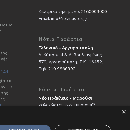
Κεντρικό τηλέφωνο:
2160009000
Εmail: info@iekmaster.gr
τις Πιο
ς
Νότια Προάστια
Ελληνικό - Αργυρούπολη
ατος
Λ. Κύπρου 4 & Λ. Βουλιαγμένης
ικής
579, Αργυρούπολη, T.K.: 16452,
Τηλ:
210 9966992
11:54
ία: Οι
ΜΑSTER
Βόρεια Προάστια
 της
Νέο Ηράκλειο - Μαρούσι
σης
Ζαλοκώστα 18 & Εμμανουήλ
16
×
Παπαδάκη 12, T.K.: 14121, Τηλ:
210 2712588