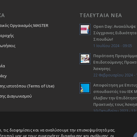
ΚΑ
ΤΕΛΕΥΤΑΙΑ ΝΕΑ
τικός Οργανισμός MASTER
Open Day: Ανακάλυψε 
Σύγχρονες Ειδικότητε
περοχής
Σπουδών!
ρωτήσεις
1 Ιουλίου 2024 - 09:05
Παράταση Προγράμμ
Επιδοτούμενης Πρακτ
νία
Άσκησης
22 Φεβρουαρίου 2024 - 
licy
Αποφοίτηση με Επιτυχ
ης ιστοτόπου (Terms of Use)
σπουδαστές του ΙΕΚ 
σης Διαγωνισμού
έλαβαν την Επιδότηση
Πρακτικής τους Άσκη
10 Οκτωβρίου 2023 - 13:
 τις διαφημίσεις και να αναλύσουμε την επισκεψιμότητά μας.
ότοπού μας με τους συνεργάτες διαφήμισης και ανάλυσης, οι