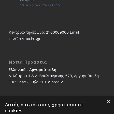
10 Οκτωβρίου 2023 - 13:16
Κεντρικό τηλέφωνο:
2160009000
Εmail:
info@iekmaster.gr
Νότια Προάστια
Ελληνικό - Αργυρούπολη
Λ. Κύπρου 4 & Λ. Βουλιαγμένης 579, Αργυρούπολη,
T.K.: 16452, Τηλ:
210 9966992
×
Αυτός ο ιστότοπος χρησιμοποιεί
Βόρεια Προάστια
cookies
Νέο Ηράκλειο - Μαρούσι