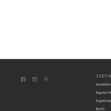
ΣΧΕΤΙ
Εκπαιδευ
Σημεία Υ
Συχνές Ε
BLOG