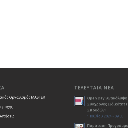
ΚΑ
ΤΕΛΕΥΤΑΙΑ ΝΕΑ
τικός Οργανισμός MASTER
Open Day: Ανακάλυψε 
Σύγχρονες Ειδικότητε
περοχής
Σπουδών!
ρωτήσεις
1 Ιουλίου 2024 - 09:05
Παράταση Προγράμμ