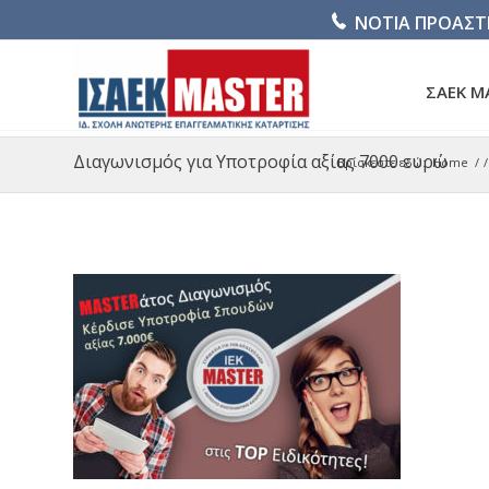
ΝΟΤΙΑ ΠΡΟΑΣΤ
ΣΑΕΚ M
Διαγωνισμός για Υποτροφία αξίας 7000 ευρώ
Βρίσκεστε εδώ:
Home
/
/