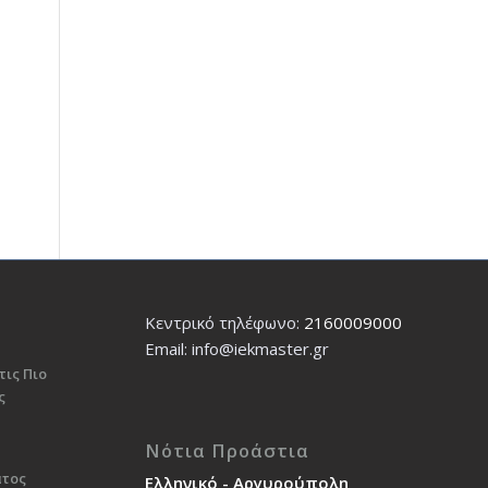
Κεντρικό τηλέφωνο:
2160009000
Εmail: info@iekmaster.gr
τις Πιο
ς
Νότια Προάστια
ατος
Ελληνικό - Αργυρούπολη