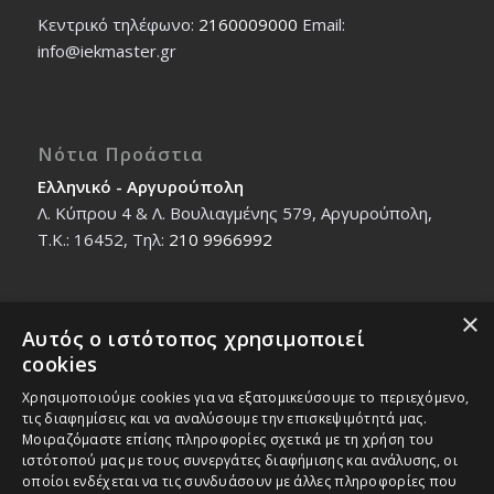
Κεντρικό τηλέφωνο:
2160009000
Εmail:
info@iekmaster.gr
Νότια Προάστια
Ελληνικό - Αργυρούπολη
Λ. Κύπρου 4 & Λ. Βουλιαγμένης 579, Αργυρούπολη,
T.K.: 16452, Τηλ:
210 9966992
×
Αυτός ο ιστότοπος χρησιμοποιεί
Βόρεια Προάστια
cookies
Νέο Ηράκλειο - Μαρούσι
Χρησιμοποιούμε cookies για να εξατομικεύσουμε το περιεχόμενο,
Ζαλοκώστα 18 & Εμμανουήλ Παπαδάκη 12, T.K.:
τις διαφημίσεις και να αναλύσουμε την επισκεψιμότητά μας.
14121, Τηλ:
210 2712588
Μοιραζόμαστε επίσης πληροφορίες σχετικά με τη χρήση του
ιστότοπού μας με τους συνεργάτες διαφήμισης και ανάλυσης, οι
οποίοι ενδέχεται να τις συνδυάσουν με άλλες πληροφορίες που