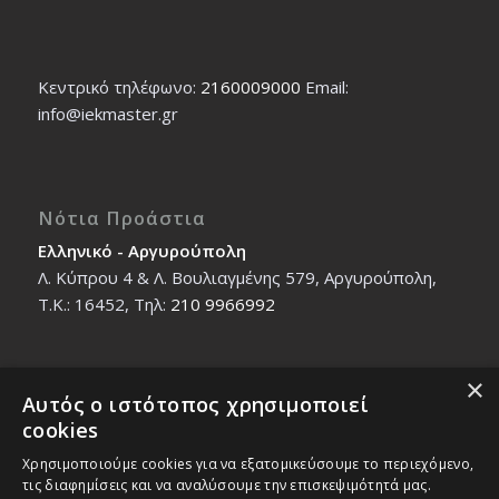
Κεντρικό τηλέφωνο:
2160009000
Εmail:
info@iekmaster.gr
Νότια Προάστια
Ελληνικό - Αργυρούπολη
Λ. Κύπρου 4 & Λ. Βουλιαγμένης 579, Αργυρούπολη,
T.K.: 16452, Τηλ:
210 9966992
×
Αυτός ο ιστότοπος χρησιμοποιεί
Βόρεια Προάστια
cookies
Νέο Ηράκλειο - Μαρούσι
Χρησιμοποιούμε cookies για να εξατομικεύσουμε το περιεχόμενο,
Ζαλοκώστα 18 & Εμμανουήλ Παπαδάκη 12, T.K.:
τις διαφημίσεις και να αναλύσουμε την επισκεψιμότητά μας.
14121, Τηλ:
210 2712588