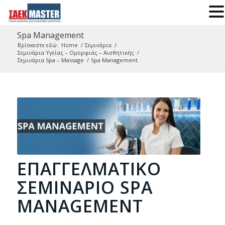
Spa Management
Βρίσκεστε εδώ:
Home
/
Σεμινάρια
/
Σεμινάρια Υγείας – Ομορφιάς – Αισθητικής
/
Σεμινάρια Spa – Massage
/
Spa Management
ΕΠΑΓΓΕΛΜΑΤΙΚΌ
ΣΕΜΙΝΆΡΙΟ SPA
MANAGEMENT