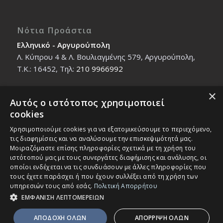
Νότια Προάστια
Ελληνικό - Αργυρούπολη
Λ. Κύπρου 4 & Λ. Βουλιαγμένης 579, Αργυρούπολη,
T.K.: 16452, Τηλ:
210 9966992
×
Αυτός ο ιστότοπος χρησιμοποιεί
Βόρεια Προάστια
cookies
Νέο Ηράκλειο - Μαρούσι
Χρησιμοποιούμε cookies για να εξατομικεύσουμε το περιεχόμενο,
Ζαλοκώστα 18 & Εμμανουήλ Παπαδάκη 12, T.K.:
τις διαφημίσεις και να αναλύσουμε την επισκεψιμότητά μας.
14121, Τηλ:
210 2712588
Μοιραζόμαστε επίσης πληροφορίες σχετικά με τη χρήση του
ιστότοπού μας με τους συνεργάτες διαφήμισης και ανάλυσης, οι
οποίοι ενδέχεται να τις συνδυάσουν με άλλες πληροφορίες που
τους έχετε παράσχει ή που έχουν συλλέξει από τη χρήση των
υπηρεσιών τους από εσάς.
Πολιτική Απορρήτου
ΕΜΦΑΝΙΣΗ ΛΕΠΤΟΜΕΡΕΙΩΝ
© Copyright - IEK MASTER -
Enfold Theme by Kriesi
ΑΠΟΔΟΧΗ ΟΛΩΝ
ΑΠΟΡΡΙΨΗ ΟΛΩΝ