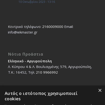
10 Οκτωβρίου 2023 - 13:16
Κεντρικό τηλέφωνο:
2160009000
Εmail:
info@iekmaster.gr
Νότια Προάστια
Ελληνικό - Αργυρούπολη
Λ. Κύπρου 4 & Λ. Βουλιαγμένης 579, Αργυρούπολη,
T.K.: 16452, Τηλ:
210 9966992
×
Αυτός ο ιστότοπος χρησιμοποιεί
Βόρεια Προάστια
cookies
Νέο Ηράκλειο - Μαρούσι