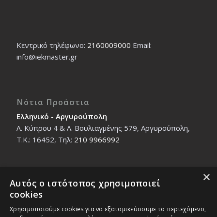
Κεντρικό τηλέφωνο:
2160009000
Εmail:
info@iekmaster.gr
Νότια Προάστια
Ελληνικό - Αργυρούπολη
Λ. Κύπρου 4 & Λ. Βουλιαγμένης 579, Αργυρούπολη,
T.K.: 16452, Τηλ:
210 9966992
×
Αυτός ο ιστότοπος χρησιμοποιεί
Βόρεια Προάστια
cookies
Νέο Ηράκλειο - Μαρούσι
Χρησιμοποιούμε cookies για να εξατομικεύσουμε το περιεχόμενο,
Ζαλοκώστα 18 & Εμμανουήλ Παπαδάκη 12, T.K.: