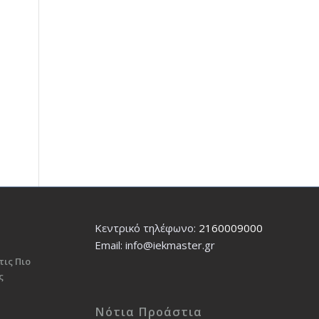
Κεντρικό τηλέφωνο:
2160009000
Εmail: info@iekmaster.gr
τις Πιο
ς
Νότια Προάστια