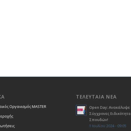
ΚΑ
ΤΕΛΕΥΤΑΙΑ ΝΕΑ
τικός Οργανισμός MASTER
Open Day: Ανακάλυψε 
Σύγχρονες Ειδικότητε
περοχής
Σπουδών!
ρωτήσεις
1 Ιουλίου 2024 - 09:05