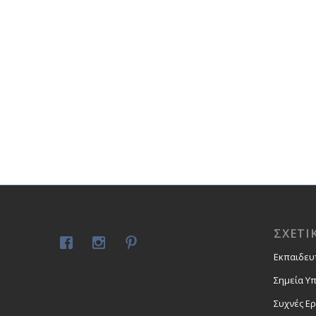
ΣΧΕΤΙ
Εκπαιδευ
Σημεία Υ
Συχνές Ε