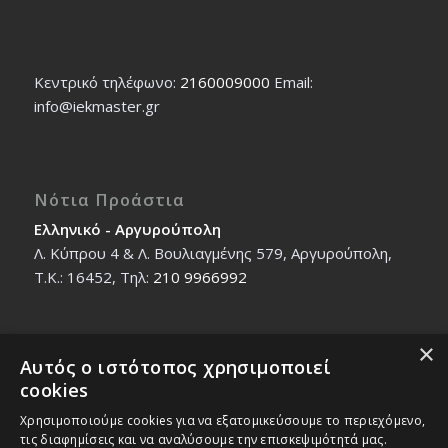
Κεντρικό τηλέφωνο:
2160009000
Εmail:
info@iekmaster.gr
Νότια Προάστια
Ελληνικό - Αργυρούπολη
Λ. Κύπρου 4 & Λ. Βουλιαγμένης 579, Αργυρούπολη,
T.K.: 16452, Τηλ:
210 9966992
×
Αυτός ο ιστότοπος χρησιμοποιεί
Βόρεια Προάστια
cookies
Νέο Ηράκλειο - Μαρούσι
Χρησιμοποιούμε cookies για να εξατομικεύσουμε το περιεχόμενο,
Ζαλοκώστα 18 & Εμμανουήλ Παπαδάκη 12, T.K.:
τις διαφημίσεις και να αναλύσουμε την επισκεψιμότητά μας.