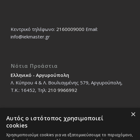
Κεντρικό τηλέφωνο:
2160009000
Εmail:
info@iekmaster.gr
Νότια Προάστια
Ελληνικό - Αργυρούπολη
Λ. Κύπρου 4 & Λ. Βουλιαγμένης 579, Αργυρούπολη,
T.K.: 16452, Τηλ:
210 9966992
×
Αυτός ο ιστότοπος χρησιμοποιεί
Βόρεια Προάστια
cookies
Νέο Ηράκλειο - Μαρούσι
Χρησιμοποιούμε cookies για να εξατομικεύσουμε το περιεχόμενο,
Ζαλοκώστα 18 & Εμμανουήλ Παπαδάκη 12, T.K.: